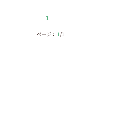
1
ページ：
1
/1