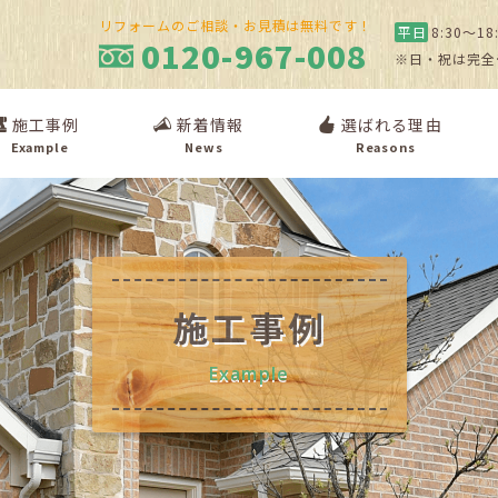
リフォームのご相談・お見積は無料です！
平日
8:30〜18
0120-967-008
※日・祝は完全
施工事例
新着情報
選ばれる理由
Example
News
Reasons
施工事例
Example