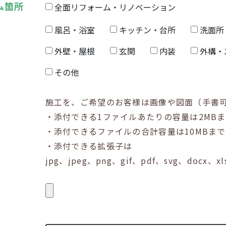
ム箇所
全面リフォーム・リノベーション
風呂・浴室
キッチン・台所
洗面所
外壁・屋根
玄関
内装
外構・
その他
施工を、ご希望のお客様は画像や図面（手書
・添付できる1ファイルあたりの容量は2MB
・添付できるファイルの合計容量は10MBま
・添付できる拡張子は
jpg、jpeg、png、gif、pdf、svg、docx、x