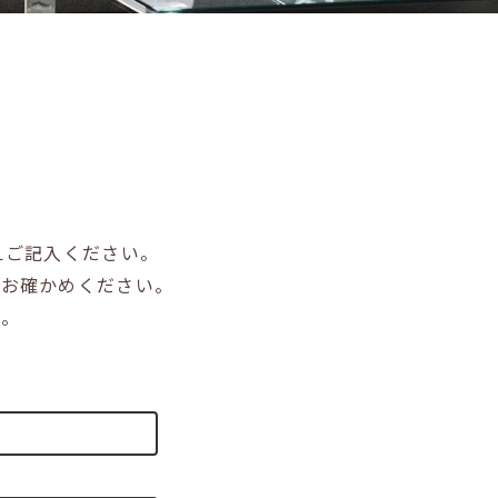
えご記入ください。
をお確かめください。
い。