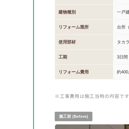
建物種別
一戸
リフォーム箇所
台所
使用部材
タカ
工期
3日間
リフォーム費用
約40
※工事費用は施工当時の内容です
施工前 (Before)