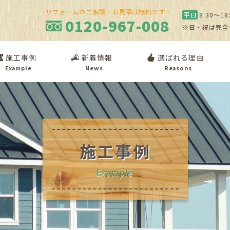
リフォームのご相談・お見積は無料です！
平日
8:30〜18
0120-967-008
※日・祝は完全
施工事例
新着情報
選ばれる理由
Example
News
Reasons
施工事例
Example