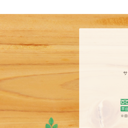
サ
平
※日