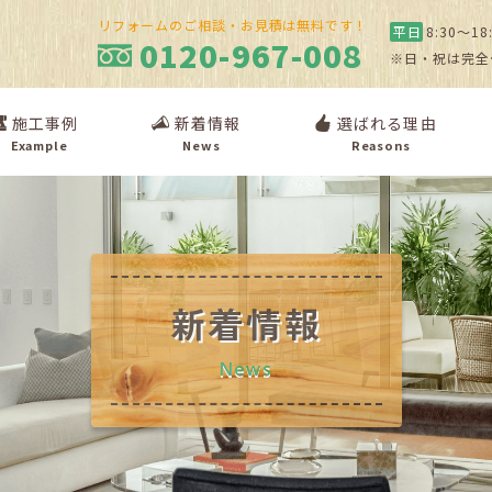
リフォームのご相談・お見積は無料です！
平日
8:30〜18
0120-967-008
※日・祝は完全
施工事例
新着情報
選ばれる理由
Example
News
Reasons
新着情報
News