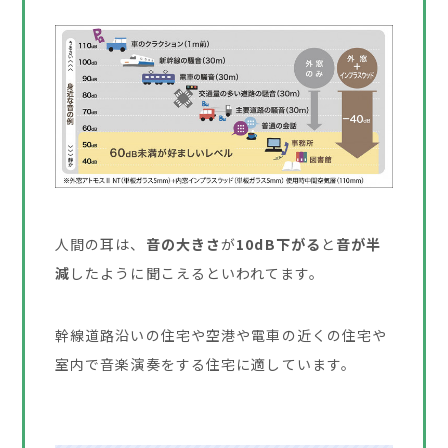
人間の耳は、
音の大きさ
が
10dB下がる
と
音が半
減
したように聞こえるといわれてます。
幹線道路沿いの住宅や空港や電車の近くの住宅や
室内で音楽演奏をする住宅に適しています。