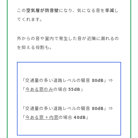
この
空気層が防音壁
になり、気になる音を
半減
し
てくれます。
外からの音や室内で発生した音が近隣に漏れるの
を抑える役割も。
「交通量の多い道路レベルの騒音
80dB
」⇒
「
今ある窓のみ
の場合
55dB
」
「交通量の多い道路レベルの騒音
80dB
」⇒
「
今ある窓 + 内窓
の場合
40dB
」