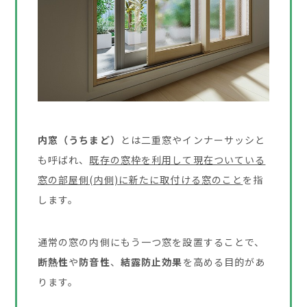
内窓（うちまど）
とは二重窓やインナーサッシと
も呼ばれ、
既存の窓枠を利用して現在ついている
窓の部屋側(内側)に新たに取付ける窓のこと
を指
します。
通常の窓の内側にもう一つ窓を設置することで、
断熱性
や
防音性
、
結露防止効果
を高める目的があ
ります。