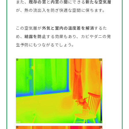
また、
既存の窓
と
内窓
の
間
にできる
新たな空気層
が、熱の流出入を防ぎ快適な空間に保ちます。
この空気層が
外気と室内の温度差を解消
するた
め、
結露を防止
する効果もあり、カビやダニの発
生予防にもつながるでしょう。